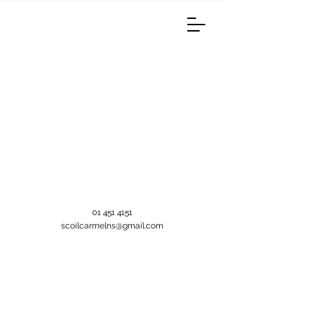
01 451 4151
scoilcarmelns@gmail.com