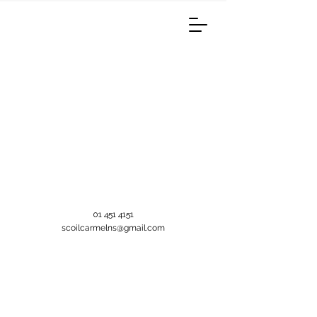
01 451 4151
scoilcarmelns@gmail.com