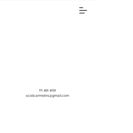
01 451 4151
scoilcarmelns@gmail.com