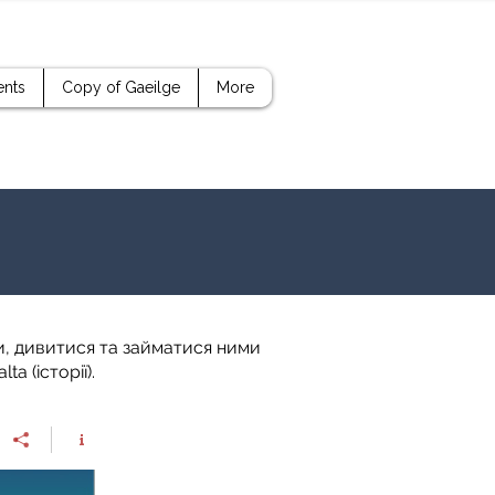
ents
Copy of Gaeilge
More
ти, дивитися та займатися ними
ta (історії).