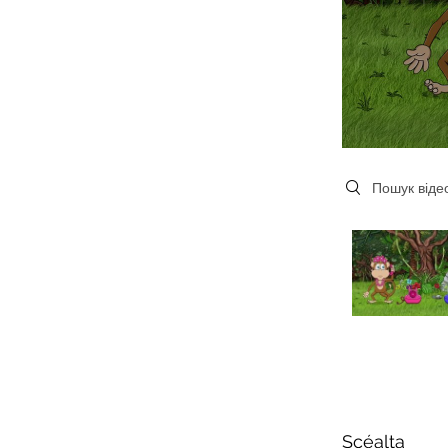
Search videos
Scéalta