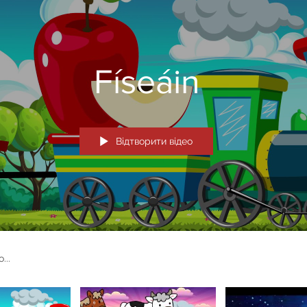
Físeáin
Відтворити відео