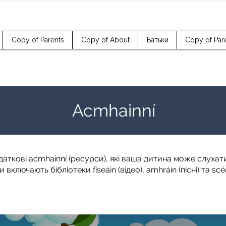
Copy of Parents
Copy of About
Батьки
Copy of Par
Acmhainní
одаткові acmhainní (ресурси), які ваша дитина може слуха
включають бібліотеки físeáin (відео), amhráin (пісні) та scéal