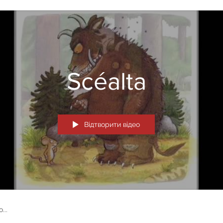
Scéalta
Відтворити відео