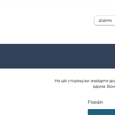
додому
На цій сторінці ви знайдете д
вдома. Вони 
Físeáin